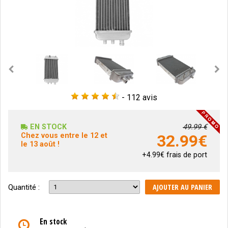
-
112 avis
EN STOCK
49.99 €
Chez vous entre le 12 et
32.99
€
le 13 août !
+4.99€ frais de port
AJOUTER AU PANIER
Quantité :
En stock