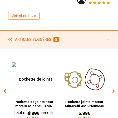
Voir plus d'avis
ARTICLES SUGGÉRÉS
8
ric
Pochette de joints haut
Pochette joints moteur
X,
moteur Minarelli AM6
Minarelli AM6 Nouveau
11pcs à partir de 1995
modèle à partir de 2000
6.99€
5.99€