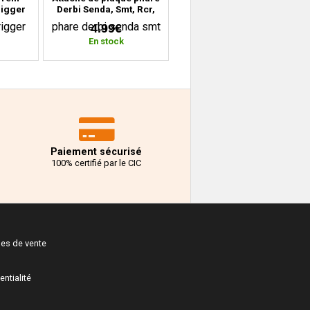
rigger
Derbi Senda, Smt, Rcr,
 Ride
Sx, Rx
4.99€
eway
En stock
Paiement sécurisé
100% certifié par le CIC
les de vente
entialité