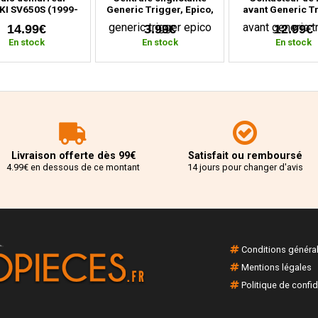
KI SV650S (1999-
Generic Trigger, Epico,
avant Generic T
008) SV 650 S
Ride Thorn, Kallio,
50 Sm, One, X,
14.99€
3.99€
12.99€
Classic
Thorn 50, Ke
En stock
En stock
En stock
Livraison offerte dès 99€
Satisfait ou remboursé
4.99€ en dessous de ce montant
14 jours pour changer d'avis
Conditions généra
Mentions légales
Politique de confid