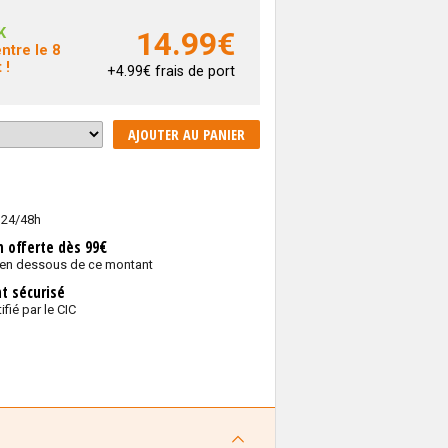
K
14.99
€
ntre le 8
 !
+4.99€ frais de port
AJOUTER AU PANIER
 24/48h
n offerte dès 99€
 en dessous de ce montant
t sécurisé
ifié par le CIC