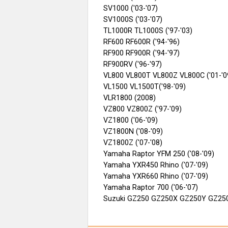
SV1000 ('03-'07)
SV1000S ('03-'07)
TL1000R TL1000S ('97-'03)
RF600 RF600R ('94-'96)
RF900 RF900R ('94-'97)
RF900RV ('96-'97)
VL800 VL800T VL800Z VL800C ('01-'0
VL1500 VL1500T('98-'09)
VLR1800 (2008)
VZ800 VZ800Z ('97-'09)
VZ1800 ('06-'09)
VZ1800N ('08-'09)
VZ1800Z ('07-'08)
Yamaha Raptor YFM 250 ('08-'09)
Yamaha YXR450 Rhino ('07-'09)
Yamaha YXR660 Rhino ('07-'09)
Yamaha Raptor 700 ('06-'07)
Suzuki GZ250 GZ250X GZ250Y GZ250