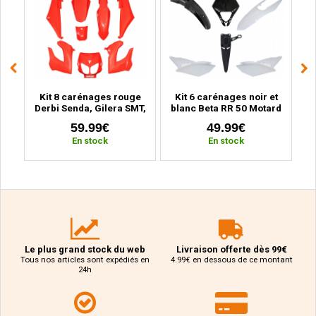
ge
Kit 8 carénages rouge
Kit 6 carénages noir et
Ki
BK
Derbi Senda, Gilera SMT,
blanc Beta RR 50 Motard
MB
r
RCR (2000 à 2010)
(2011 à 2020)
59.99€
49.99€
En stock
En stock
Le plus grand stock du web
Livraison offerte dès 99€
Tous nos articles sont expédiés en
4.99€ en dessous de ce montant
24h