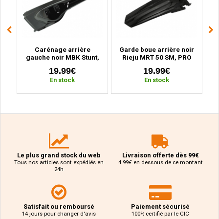
Carénage arrière
Garde boue arrière noir
c
gauche noir MBK Stunt,
Rieju MRT 50 SM, PRO
X,
Yamaha Slider (depuis
(depuis 2009)
19.99€
19.99€
2004)
En stock
En stock
Le plus grand stock du web
Livraison offerte dès 99€
Tous nos articles sont expédiés en
4.99€ en dessous de ce montant
24h
Satisfait ou remboursé
Paiement sécurisé
14 jours pour changer d'avis
100% certifié par le CIC