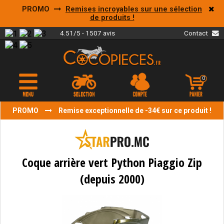
PROMO
Remises incroyables sur une sélection
de produits !
4.51/5 - 1507 avis
Contact
0
PROMO
Remise exceptionnelle de -34€ sur ce produit !
Coque arrière vert Python Piaggio Zip
(depuis 2000)