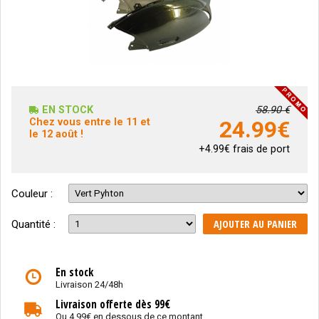
EN STOCK
58.90 €
Chez vous entre le 11 et
24.99
€
le 12 août !
+4.99€ frais de port
Couleur :
AJOUTER AU PANIER
Quantité :
En stock
Livraison 24/48h
Livraison offerte dès 99€
Ou 4.99€ en dessous de ce montant