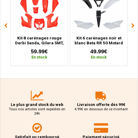
ge
Kit 8 carénages rouge
Kit 6 carénages noir et
Ki
BK
Derbi Senda, Gilera SMT,
blanc Beta RR 50 Motard
MB
r
RCR (2000 à 2010)
(2011 à 2020)
59.99€
49.99€
En stock
En stock
Le plus grand stock du web
Livraison offerte dès 99€
Tous nos articles sont expédiés en
4.99€ en dessous de ce montant
24h
Satisfait ou remboursé
Paiement sécurisé