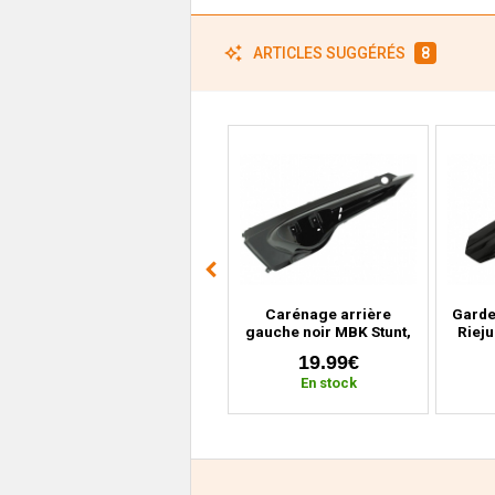
ARTICLES SUGGÉRÉS
8
Autocollant arrière
Carénage arrière
Garde
gauche pour Generic
gauche noir MBK Stunt,
Riej
Trigger 50 Sm, One, X,
Yamaha Slider (depuis
(
4.99€
19.99€
Competition
2004)
En stock
En stock