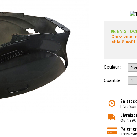
EN STOC
Chez vous e
et le 8 août 
Couleur :
Quantité :
En stock
Livraison
Livraiso
Ou 4.99€
Paiemen
100% cert