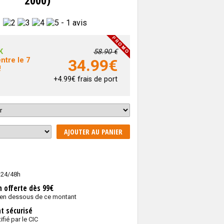
-
1 avis
K
58.90 €
ntre le 7
34.99
€
!
+4.99€ frais de port
AJOUTER AU PANIER
 24/48h
n offerte dès 99€
 en dessous de ce montant
t sécurisé
ifié par le CIC