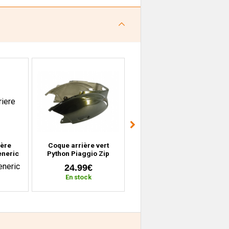
ière
Coque arrière vert
Protège main droit
eneric
Python Piaggio Zip
Generic Trigger 50 Sm,
 Thorn,
(depuis 2000)
One, X, Ride Thorn 50
24.99€
9.99€
(BLANC)
En stock
En stock