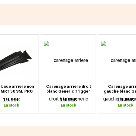
 boue arrière noir
Carénage arrière droit
Carénage arr
u MRT 50 SM, PRO
blanc Generic Trigger
gauche blanc G
depuis 2009)
50, Ride Thorn, KSR TR
Trigger 50, Ride
19.99€
19.99€
19.99€
KSR TR
En stock
En stock
En stock