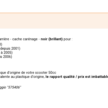
 arrière - cache carénage -
noir (brillant)
pour :
0)
(depuis 2001)
 à 2005)
is 2006)
tique d'origine de votre scooter 50cc
valente au plastique d'origine,
le
rapport qualité / prix est imbattabl
aggio "575406"