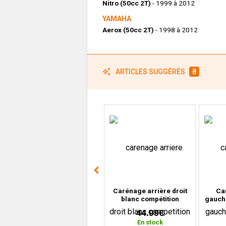
Nitro (50cc 2T)
- 1999 à 2012
YAMAHA
Aerox (50cc 2T)
- 1998 à 2012
ARTICLES SUGGÉRÉS
8
Plaque cache numéro
Carénage arrière droit
Ca
gris Nardo MBK Booster,
blanc compétition
gauch
Nitro, Yamaha Bws,
Yamaha T-Max 530
Max 5
2.99€
44.99€
Aerox
(2012 à 2016)
En stock
En stock