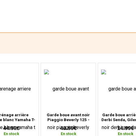
rénage arrière
Garde boue avant noir
Garde boue arriè
e blanc Yamaha T-
Piaggio Beverly 125 -
Derbi Senda, Gile
30 (2012 à 2016)
300 - 350 cc (2010 à
RCR (2000 à 2
44.99€
44.99€
14.99€
2020)
En stock
En stock
En stock