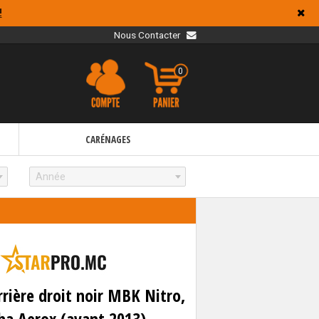
!
Nous Contacter
0
CARÉNAGES
Année
rière droit noir MBK Nitro,
a Aerox (avant 2013)