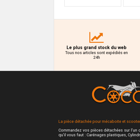
Le plus grand stock du web
Tous nos articles sont expédiés en
24h
La pièce détachée pour mécaboite et scooter 
Commandez vos pièces détachées sur l'un d
qu'il vous faut : Carénages plastiques, Cylindr