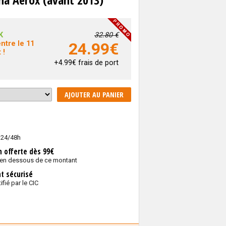
K
32.80 €
ntre le 11
24.99
€
 !
+4.99€ frais de port
AJOUTER AU PANIER
 24/48h
n offerte dès 99€
 en dessous de ce montant
t sécurisé
ifié par le CIC