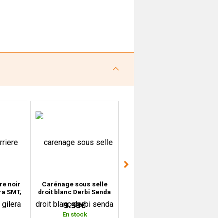
re noir
Carénage sous selle
Carénage avant gauche
ra SMT,
droit blanc Derbi Senda
bleu Derbi DRD Senda
010)
DRD Xtreme, Gilera SMT,
Racing (2004 à 2010)
9.99€
19.99€
RCR (2011 à 2017)
En stock
En stock