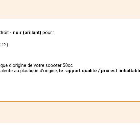
droit -
noir
(brillant)
pour :
012)
tique d'origine de votre scooter 50cc
valente au plastique d'origine,
le
rapport qualité / prix est imbattabl