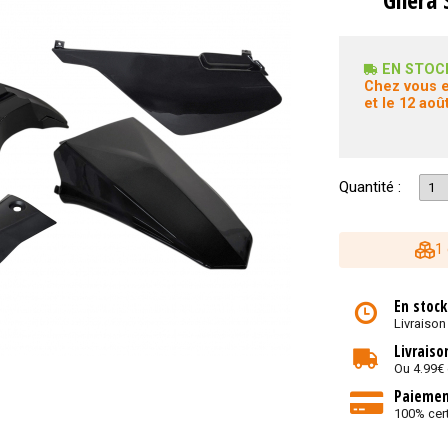
EN STOC
Chez vous e
et le 12 août
Quantité :
1
En stock
Livraison
Livraiso
Ou 4.99€
Paiemen
100% cert