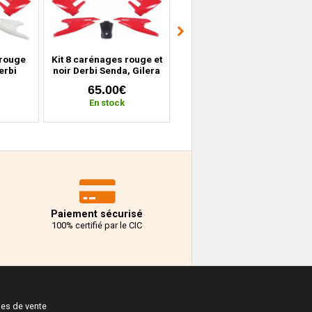
 rouge
Kit 8 carénages rouge et
Face avant + carénages
erbi
noir Derbi Senda, Gilera
arrières noir Peugeot
T, RCR
SMT, RCR (depuis 2018)
Vivacity 1 et 2 (1998 à
65.00€
49.99€
8)
2007)
En stock
En stock
Paiement sécurisé
100% certifié par le CIC
les de vente