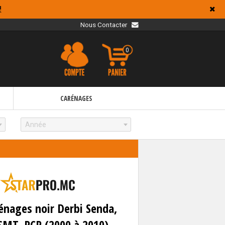
!
Nous Contacter
0
CARÉNAGES
Année
rénages noir Derbi Senda,
 SMT, RCR (2000 à 2010)