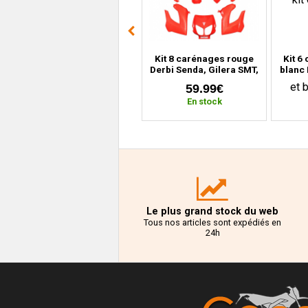
s
Garde boue + carénage
Kit 8 carénages rouge
Kit 6
face avant noir mat MBK
Derbi Senda, Gilera SMT,
blanc 
Stunt, Yamaha Slider
RCR (2000 à 2010)
(
24.99€
59.99€
(depuis 2004)
En stock
En stock
Le plus grand stock du web
Tous nos articles sont expédiés en
24h