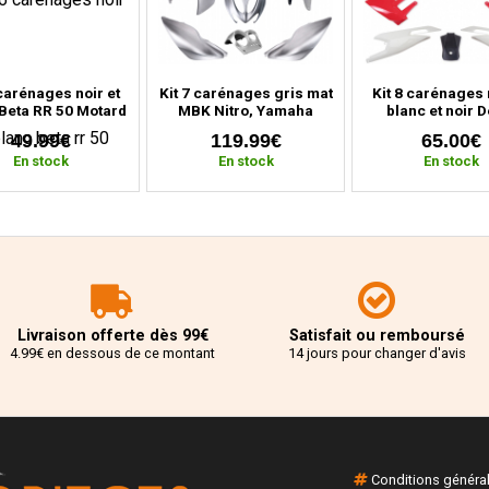
 carénages noir et
Kit 7 carénages gris mat
Kit 8 carénages
Beta RR 50 Motard
MBK Nitro, Yamaha
blanc et noir D
2011 à 2020)
Aerox (avant 2013)
Senda, Gilera SM
49.99€
119.99€
65.00€
(depuis 201
En stock
En stock
En stock
Livraison offerte dès 99€
Satisfait ou remboursé
4.99€ en dessous de ce montant
14 jours pour changer d'avis
Conditions généra