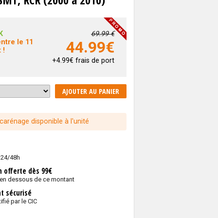
K
69.99 €
ntre le 11
44.99
€
 !
+4.99€ frais de port
AJOUTER AU PANIER
 carénage disponible à l'unité
 24/48h
n offerte dès 99€
 en dessous de ce montant
t sécurisé
ifié par le CIC