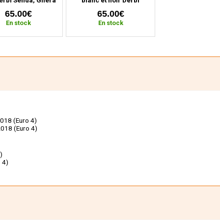
RCR (depuis 2018)
Senda, Gilera SMT, RCR
65.00€
65.00€
(depuis 2018)
En stock
En stock
2018 (Euro 4)
2018 (Euro 4)
)
 4)