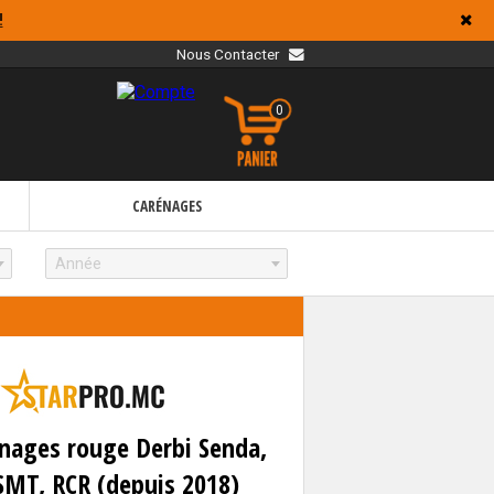
!
Nous Contacter
0
CARÉNAGES
Année
énages rouge Derbi Senda,
 SMT, RCR (depuis 2018)