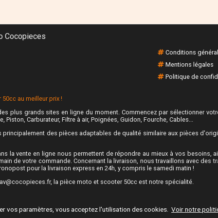
Conditions généra
Mentions légales
Politique de confid
50cc au meilleur prix !
es plus grands sites en ligne du moment. Commencez par sélectionner votre
e, Piston, Carburateur, Filtre à air, Poignées, Guidon, Fourche, Cables...
rincipalement des pièces adaptables de qualité similaire aux pièces d'origine
ns la vente en ligne nous permettent de répondre au mieux à vos besoins, ain
main de votre commande. Concernant la livraison, nous travaillons avec des t
hronopost pour la livraison express en 24h, y compris le samedi matin !
av@cocopieces.fr, la pièce moto et scooter 50cc est notre spécialité.
er vos paramètres, vous acceptez l'utilisation des cookies.
Voir notre polit