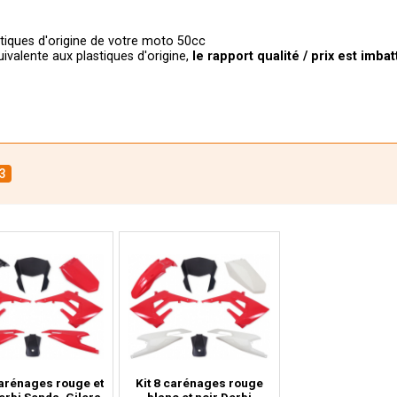
stiques d'origine de votre moto 50cc
uivalente aux plastiques d'origine,
le
rapport qualité / prix est imbat
3
carénages rouge et
Kit 8 carénages rouge
erbi Senda, Gilera
blanc et noir Derbi