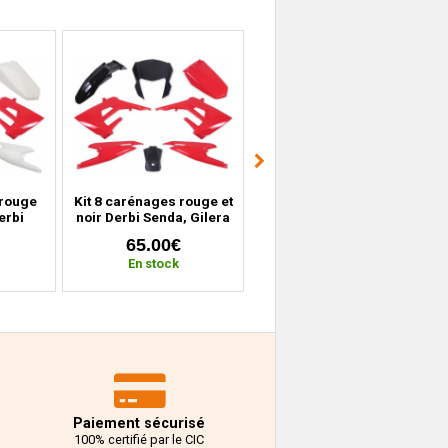
 rouge
Kit 8 carénages rouge et
Face avant + carénages
erbi
noir Derbi Senda, Gilera
arrières noir Peugeot
T, RCR
SMT, RCR (depuis 2018)
Vivacity 1 et 2 (1998 à
65.00€
49.99€
8)
2007)
En stock
En stock
Paiement sécurisé
100% certifié par le CIC