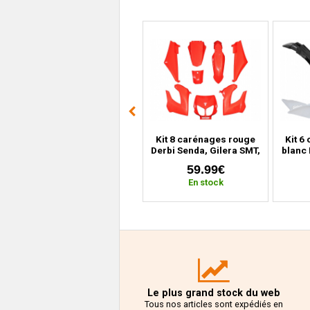
s
Garde boue + carénage
Kit 8 carénages rouge
Kit 6
face avant noir mat MBK
Derbi Senda, Gilera SMT,
blanc 
Stunt, Yamaha Slider
RCR (2000 à 2010)
(
24.99€
59.99€
(depuis 2004)
En stock
En stock
Le plus grand stock du web
Tous nos articles sont expédiés en