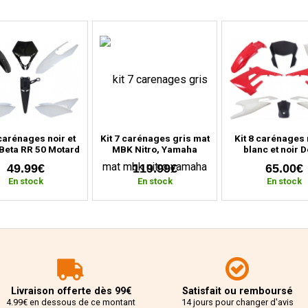
 carénages noir et
Kit 7 carénages gris mat
Kit 8 carénages
Beta RR 50 Motard
MBK Nitro, Yamaha
blanc et noir D
2011 à 2020)
Aerox (avant 2013)
Senda, Gilera SM
49.99€
119.99€
65.00€
(depuis 201
En stock
En stock
En stock
Livraison offerte dès 99€
Satisfait ou remboursé
4.99€ en dessous de ce montant
14 jours pour changer d'avis