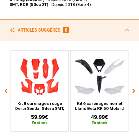
SMT, RCR (50cc 2T)
- Depuis 2018 (Euro 4)
ARTICLES SUGGÉRÉS
8
ge
Kit 8 carénages rouge
Kit 6 carénages noir et
Ki
BK
Derbi Senda, Gilera SMT,
blanc Beta RR 50 Motard
MB
r
RCR (2000 à 2010)
(2011 à 2020)
59.99€
49.99€
En stock
En stock