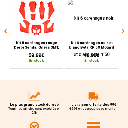
ge
Kit 8 carénages rouge
Kit 6 carénages noir et
Ki
BK
Derbi Senda, Gilera SMT,
blanc Beta RR 50 Motard
MB
r
RCR (2000 à 2010)
(2011 à 2020)
59.99€
49.99€
En stock
En stock
Le plus grand stock du web
Livraison offerte dès 99€
Tous nos articles sont expédiés en
4.99€ en dessous de ce montant
24h