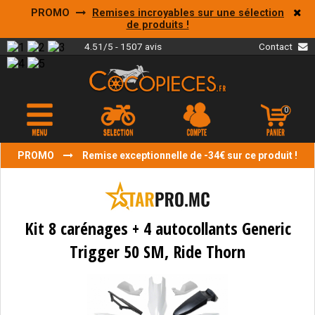
PROMO
Remises incroyables sur une sélection
de produits !
4.51/5 - 1507 avis
Contact
0
PROMO
Remise exceptionnelle de -34€ sur ce produit !
Kit 8 carénages + 4 autocollants Generic
Trigger 50 SM, Ride Thorn