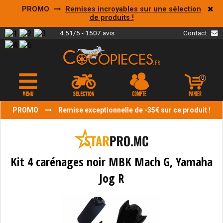
PROMO
Remises incroyables sur une sélection
de produits !
4.51/5 - 1507 avis
Contact
0
PROMO
Remise exceptionnelle de -35€ sur ce produit !
Kit 4 carénages noir MBK Mach G, Yamaha
Jog R