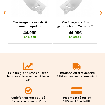
o
Carénage arrière droit
Carénage arrière
er,
blanc compétition
gauche blanc Yamaha T-
Yamaha T-Max 530 (2012
Max 530 (2012 à 2016)
44.99€
44.99€
à 2016)
En stock
En stock
Le plus grand stock du web
Livraison offerte dès 99€
Tous nos articles sont expédiés en
4.99€ en dessous de ce montant
24h
Satisfait ou remboursé
Paiement sécurisé
14 jours pour changer d'avis
100% certifié par le CIC