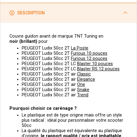
DESCRIPTION
Couvre guidon avant de marque TNT Tuning en
noir
(brillant)
pour :
PEUGEOT Ludix 50cc 2T
La Poste
PEUGEOT Ludix 50cc 2T
Furious 10 pouces
PEUGEOT Ludix 50cc 2T
Furious 12 pouces
PEUGEOT Ludix 50cc 2T LC
Blaster 10 pouces
PEUGEOT Ludix 50cc 2T LC
Blaster RS 12 pouces
PEUGEOT Ludix 50cc 2T air
Classic
PEUGEOT Ludix 50cc 2T air
Elegance
PEUGEOT Ludix 50cc 2T air
One
PEUGEOT Ludix 50cc 2T air
Snake
PEUGEOT Ludix 50cc 2T air
Trend
Pourquoi choisir ce carénage ?
Le plastique est de type origine mais offre un style
plus radical : idéal pour personnaliser votre scooter
50cc
La qualité du plastique est équivalente au plastique
d'origine,
le
rapport qualité / prix est imbattable