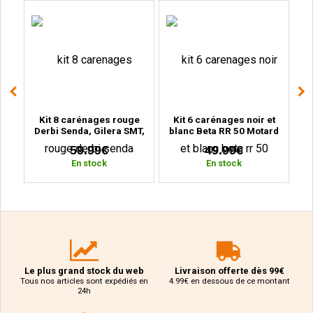
ge
Kit 8 carénages rouge
Kit 6 carénages noir et
Ki
BK
Derbi Senda, Gilera SMT,
blanc Beta RR 50 Motard
MB
r
RCR (2000 à 2010)
(2011 à 2020)
59.99€
49.99€
En stock
En stock
Le plus grand stock du web
Livraison offerte dès 99€
Tous nos articles sont expédiés en
4.99€ en dessous de ce montant
24h