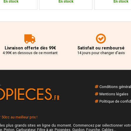
En stock
En stock
En stock
Livraison offerte dès 99€
Satisfait ou remboursé
4.99€ en dessous de ce montant
14 jours pour changer d'avis
Conditions généra
Mentions légales
Politique de confid
50cc au meilleur prix !
es plus grands sites en ligne du moment. Commencez par sélectionner votre
e, Piston, Carburateur, Filtre à air, Poignées, Guidon, Fourche, Cables...