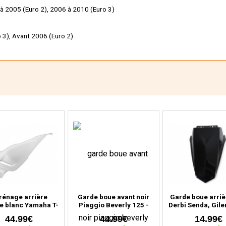
 à 2005 (Euro 2), 2006 à 2010 (Euro 3)
 3), Avant 2006 (Euro 2)
rénage arrière
Garde boue avant noir
Garde boue arriè
e blanc Yamaha T-
Piaggio Beverly 125 -
Derbi Senda, Gile
30 (2012 à 2016)
300 - 350 cc (2010 à
RCR (2000 à 2
44.99€
44.99€
14.99€
2020)