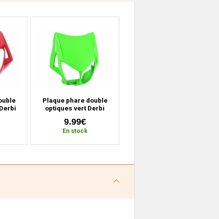
ouble
Plaque phare double
Derbi
optiques vert Derbi
2010)
Senda (2000 à 2010)
9.99€
En stock