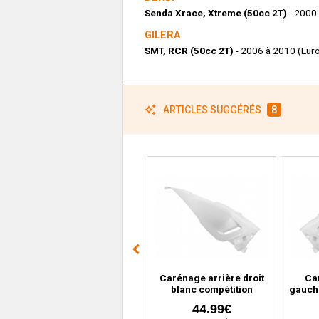
Senda Xrace, Xtreme (50cc 2T)
- 2000
GILERA
SMT, RCR (50cc 2T)
- 2006 à 2010 (Euro
ARTICLES SUGGÉRÉS
8
Plaque cache numéro
Carénage arrière droit
Ca
gris Nardo MBK Booster,
blanc compétition
gauch
Nitro, Yamaha Bws,
Yamaha T-Max 530
Max 5
2.99€
44.99€
Aerox
(2012 à 2016)