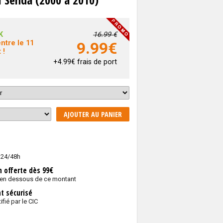
K
16.99 €
ntre le 11
9.99
€
 !
+4.99€ frais de port
AJOUTER AU PANIER
 24/48h
n offerte dès 99€
 en dessous de ce montant
t sécurisé
ifié par le CIC