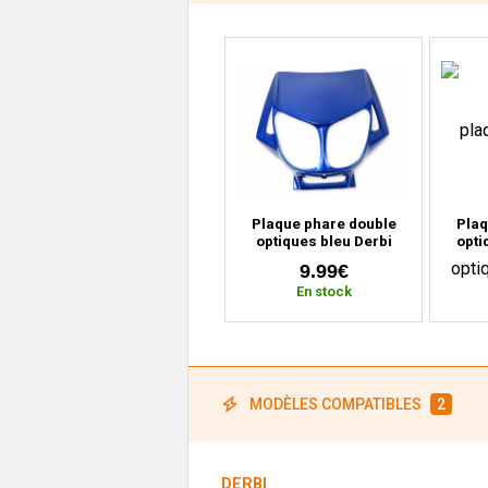
Plaque phare double
Plaq
optiques bleu Derbi
opti
Senda (2000 à 2010)
Send
9.99€
En stock
MODÈLES COMPATIBLES
2
DERBI