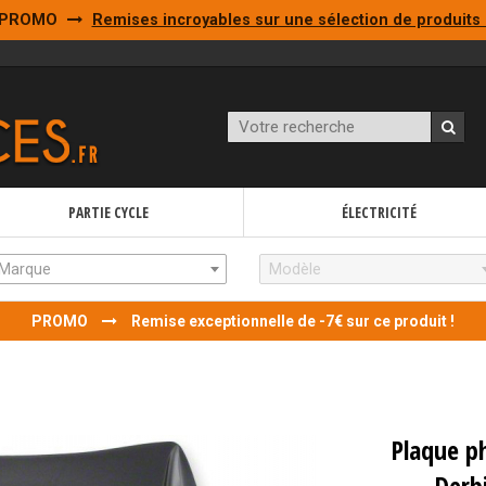
PROMO
Remises incroyables sur une sélection de produits 
PARTIE CYCLE
ÉLECTRICITÉ
Marque
Modèle
PROMO
Remise exceptionnelle de -7€ sur ce produit !
Plaque p
Derb