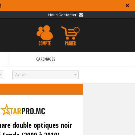
!
Nous Contacter
0
CARÉNAGES
Année
hare double optiques noir
i Senda (2000 à 2010)