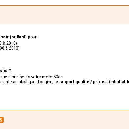
)
noir (brillant)
pour :
0 à 2010)
00 à 2010)
)
)
rche ?
tique d'origine de votre moto 50cc
valente au plastique d'origine,
le
rapport qualité / prix est imbattabl
5