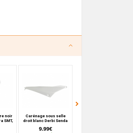
re noir
Carénage sous selle
Carénage avant gauche
ra SMT,
droit blanc Derbi Senda
bleu Derbi DRD Senda
010)
DRD Xtreme, Gilera SMT,
Racing (2004 à 2010)
9.99€
19.99€
RCR (2011 à 2017)