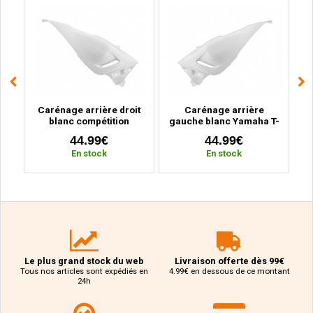
o
Carénage arrière droit
Carénage arrière
er,
blanc compétition
gauche blanc Yamaha T-
Yamaha T-Max 530 (2012
Max 530 (2012 à 2016)
44.99€
44.99€
à 2016)
En stock
En stock
Le plus grand stock du web
Livraison offerte dès 99€
Tous nos articles sont expédiés en
4.99€ en dessous de ce montant
24h