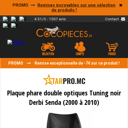
PROMO
Remises incroyables sur une sélection
de produits !
4.51/5 - 1507 avis
Contact
0
PROMO
Remise exceptionnelle de -7€ sur ce produit !
Plaque phare double optiques Tuning noir
Derbi Senda (2000 à 2010)