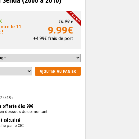
K
16.99 €
ntre le 11
9.99
€
 !
+4.99€ frais de port
AJOUTER AU PANIER
 24/48h
n offerte dès 99€
 en dessous de ce montant
t sécurisé
ifié par le CIC