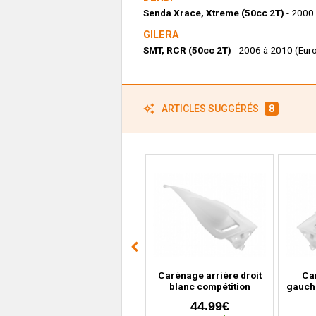
Senda Xrace, Xtreme (50cc 2T)
- 2000
GILERA
SMT, RCR (50cc 2T)
- 2006 à 2010 (Euro
ARTICLES SUGGÉRÉS
8
Plaque cache numéro
Carénage arrière droit
Ca
gris Nardo MBK Booster,
blanc compétition
gauch
Nitro, Yamaha Bws,
Yamaha T-Max 530
Max 5
2.99€
44.99€
Aerox
(2012 à 2016)