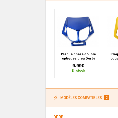
Plaque phare double
Plaq
optiques bleu Derbi
opti
Senda (2000 à 2010)
Send
9.99€
En stock
MODÈLES COMPATIBLES
2
DERBI