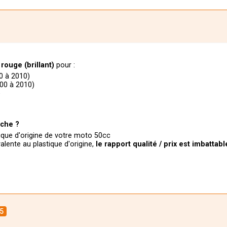
)
rouge
(brillant)
pour :
0 à 2010)
00 à 2010)
)
)
rche ?
tique d'origine de votre moto 50cc
valente au plastique d'origine,
le
rapport qualité / prix est imbattabl
5