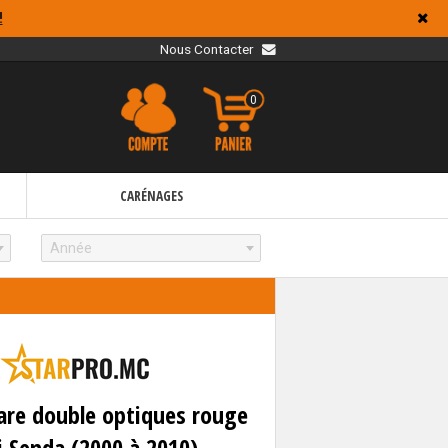
!
Nous Contacter
0
CARÉNAGES
Année
are double optiques rouge
i Senda (2000 à 2010)