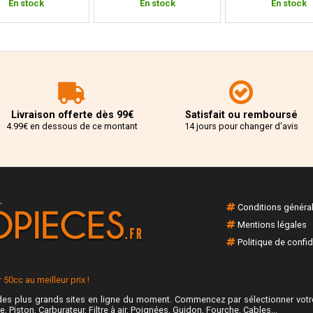
En stock
En stock
En stock
Livraison offerte dès 99€
Satisfait ou remboursé
4.99€ en dessous de ce montant
14 jours pour changer d'avis
Conditions généra
Mentions légales
Politique de confid
50cc au meilleur prix !
es plus grands sites en ligne du moment. Commencez par sélectionner votre
e, Piston, Carburateur, Filtre à air, Poignées, Guidon, Fourche, Cables...