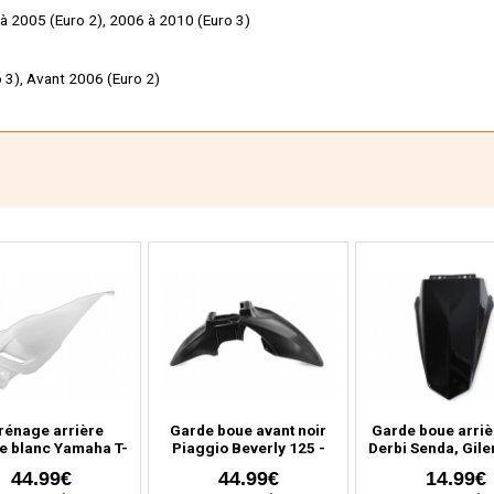
 à 2005 (Euro 2), 2006 à 2010 (Euro 3)
 3), Avant 2006 (Euro 2)
rénage arrière
Garde boue avant noir
Garde boue arriè
e blanc Yamaha T-
Piaggio Beverly 125 -
Derbi Senda, Gile
30 (2012 à 2016)
300 - 350 cc (2010 à
RCR (2000 à 2
44.99€
44.99€
14.99€
2020)