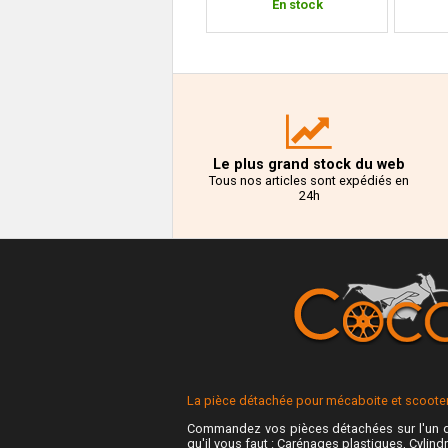
En stock
En stock
Le plus grand stock du web
Tous nos articles sont expédiés en
24h
La pièce détachée pour mécaboite et scooter 
Commandez vos pièces détachées sur l'un d
qu'il vous faut : Carénages plastiques, Cylindr