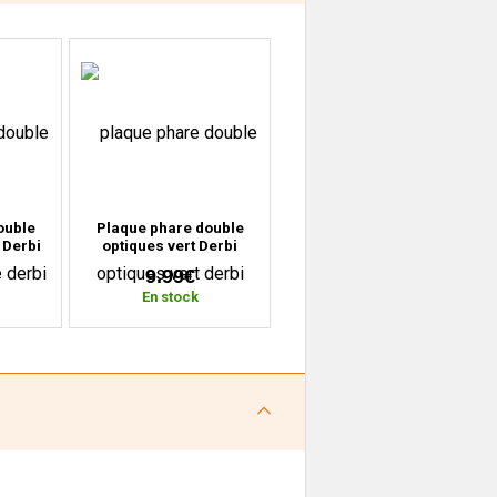
ouble
Plaque phare double
 Derbi
optiques vert Derbi
2010)
Senda (2000 à 2010)
9.99€
En stock