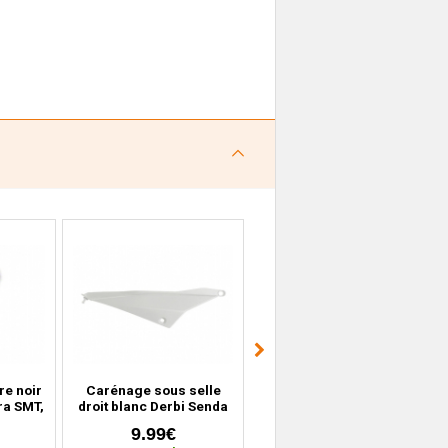
re noir
Carénage sous selle
Carénage avant gauche
ra SMT,
droit blanc Derbi Senda
bleu Derbi DRD Senda
010)
DRD Xtreme, Gilera SMT,
Racing (2004 à 2010)
9.99€
19.99€
RCR (2011 à 2017)