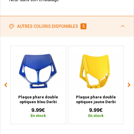
AUTRES COLORIS DISPONIBLES
5
e
Plaque phare double
Plaque phare double
i
optiques bleu Derbi
optiques jaune Derbi
Senda (2000 à 2010)
Senda (2000 à 2010)
9.99€
9.99€
En stock
En stock