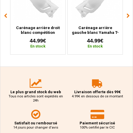
o
Carénage arrière droit
Carénage arrière
er,
blanc compétition
gauche blanc Yamaha T-
Yamaha T-Max 530 (2012
Max 530 (2012 à 2016)
44.99€
44.99€
à 2016)
En stock
En stock
Le plus grand stock du web
Livraison offerte dès 99€
Tous nos articles sont expédiés en
4.99€ en dessous de ce montant
24h
Satisfait ou remboursé
Paiement sécurisé
14 jours pour changer d'avis
100% certifié par le CIC