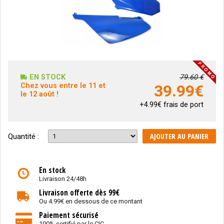
EN STOCK
79.60 €
Chez vous entre le 11 et
39.99
€
le 12 août !
+4.99€ frais de port
AJOUTER AU PANIER
Quantité :
En stock
Livraison 24/48h
Livraison offerte dès 99€
Ou 4.99€ en dessous de ce montant
Paiement sécurisé
100% certifié par le CIC