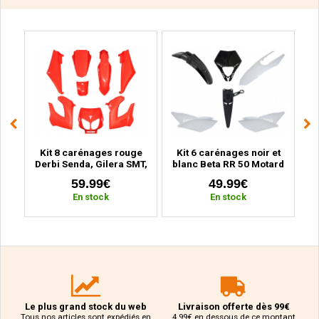
ge
Kit 8 carénages rouge
Kit 6 carénages noir et
Ki
BK
Derbi Senda, Gilera SMT,
blanc Beta RR 50 Motard
MB
r
RCR (2000 à 2010)
(2011 à 2020)
59.99€
49.99€
En stock
En stock
Le plus grand stock du web
Livraison offerte dès 99€
Tous nos articles sont expédiés en
4.99€ en dessous de ce montant